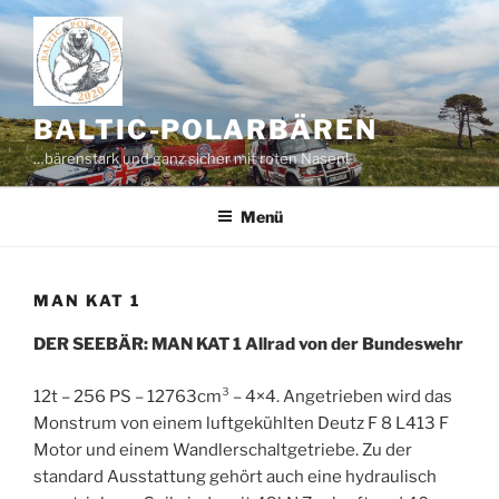
Zum
Inhalt
springen
BALTIC-POLARBÄREN
…bärenstark und ganz sicher mit roten Nasen!
Menü
MAN KAT 1
DER SEEBÄR: MAN KAT 1 Allrad von der Bundeswehr
12t – 256 PS – 12763cm³ – 4×4. Angetrieben wird das
Monstrum von einem luftgekühlten Deutz F 8 L413 F
Motor und einem Wandlerschaltgetriebe. Zu der
standard Ausstattung gehört auch eine hydraulisch