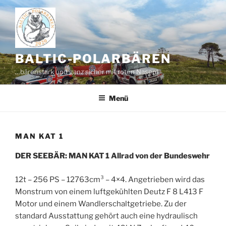
Zum
Inhalt
springen
BALTIC-POLARBÄREN
…bärenstark und ganz sicher mit roten Nasen!
Menü
MAN KAT 1
DER SEEBÄR: MAN KAT 1 Allrad von der Bundeswehr
12t – 256 PS – 12763cm³ – 4×4. Angetrieben wird das
Monstrum von einem luftgekühlten Deutz F 8 L413 F
Motor und einem Wandlerschaltgetriebe. Zu der
standard Ausstattung gehört auch eine hydraulisch