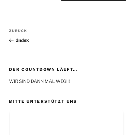
Beitragsnavigation
Vorheriger
ZURÜCK
Beitrag
1ndex
DER COUNTDOWN LÄUFT...
WIR SIND DANN MAL WEG!!!
BITTE UNTERSTÜTZT UNS