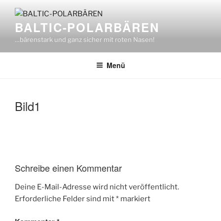
Zum
Inhalt
BALTIC-POLARBÄREN
springen
…bärenstark und ganz sicher mit roten Nasen!
Menü
Bild1
Schreibe einen Kommentar
Deine E-Mail-Adresse wird nicht veröffentlicht.
Erforderliche Felder sind mit
*
markiert