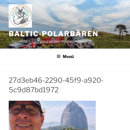
Zum
Inhalt
springen
BALTIC-POLARBÄREN
…bärenstark und ganz sicher mit roten Nasen!
Menü
27d3eb46-2290-45f9-a920-
5c9d87bd1972