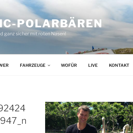
IC-POLARBÄREN
d ganz sicher mit roten Nasen!
WER
FAHRZEUGE
WOFÜR
LIVE
KONTAKT
92424
7947_n