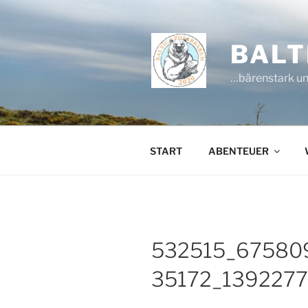
Zum
Inhalt
springen
BALT
…bärenstark un
START
ABENTEUER
532515_67580
35172_139227