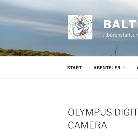
Zum
Inhalt
springen
BALT
…bärenstark un
START
ABENTEUER
OLYMPUS DIGI
CAMERA