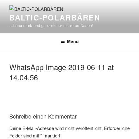
Zum
Inhalt
BALTIC-POLARBÄREN
springen
…bärenstark und ganz sicher mit roten Nasen!
Menü
WhatsApp Image 2019-06-11 at
14.04.56
Schreibe einen Kommentar
Deine E-Mail-Adresse wird nicht veröffentlicht.
Erforderliche
Felder sind mit
*
markiert