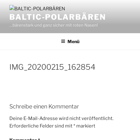
Zum
Inhalt
BALTIC-POLARBÄREN
springen
…bärenstark und ganz sicher mit roten Nasen!
Menü
IMG_20200215_162854
Schreibe einen Kommentar
Deine E-Mail-Adresse wird nicht veröffentlicht.
Erforderliche Felder sind mit
*
markiert