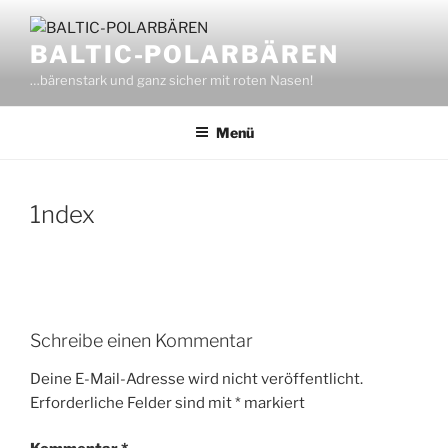
Zum
Inhalt
BALTIC-POLARBÄREN
springen
…bärenstark und ganz sicher mit roten Nasen!
Menü
1ndex
Schreibe einen Kommentar
Deine E-Mail-Adresse wird nicht veröffentlicht.
Erforderliche Felder sind mit
*
markiert