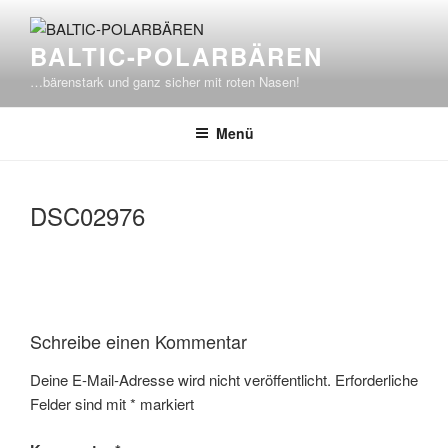
Zum
Inhalt
BALTIC-POLARBÄREN
springen
…bärenstark und ganz sicher mit roten Nasen!
Menü
DSC02976
Schreibe einen Kommentar
Deine E-Mail-Adresse wird nicht veröffentlicht.
Erforderliche
Felder sind mit
*
markiert