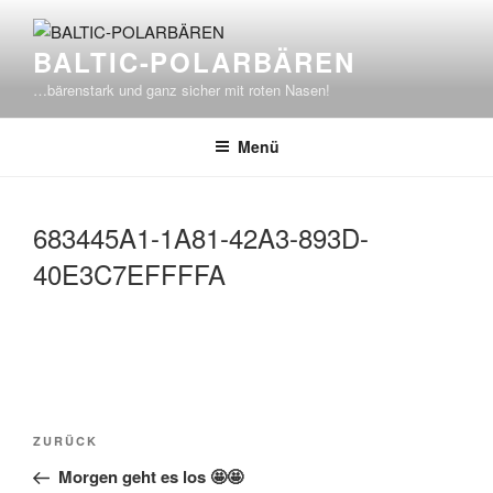
Zum
Inhalt
BALTIC-POLARBÄREN
springen
…bärenstark und ganz sicher mit roten Nasen!
Menü
683445A1-1A81-42A3-893D-
40E3C7EFFFFA
Beitragsnavigation
Vorheriger
ZURÜCK
Beitrag
Morgen geht es los 🤩🤩