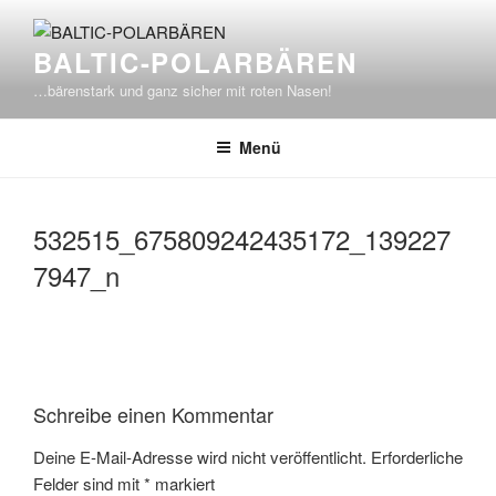
Zum
Inhalt
BALTIC-POLARBÄREN
springen
…bärenstark und ganz sicher mit roten Nasen!
Menü
532515_675809242435172_139227
7947_n
Schreibe einen Kommentar
Deine E-Mail-Adresse wird nicht veröffentlicht.
Erforderliche
Felder sind mit
*
markiert