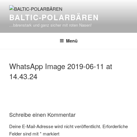
Zum
Inhalt
BALTIC-POLARBÄREN
springen
…bärenstark und ganz sicher mit roten Nasen!
Menü
WhatsApp Image 2019-06-11 at
14.43.24
Schreibe einen Kommentar
Deine E-Mail-Adresse wird nicht veröffentlicht.
Erforderliche
Felder sind mit
*
markiert