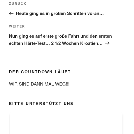
Beitragsnavigation
Vorheriger
ZURÜCK
Beitrag
Heute ging es in großen Schritten voran…
Nächster
WEITER
Beitrag
Nun ging es auf erste große Fahrt und den ersten
echten Härte-Test… 2 1/2 Wochen Kroatien…
DER COUNTDOWN LÄUFT...
WIR SIND DANN MAL WEG!!!
BITTE UNTERSTÜTZT UNS