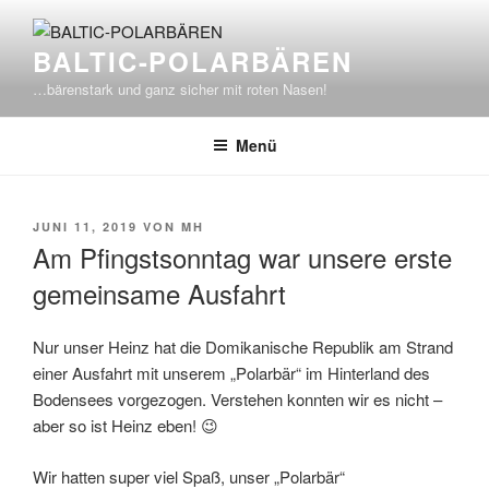
Zum
Inhalt
BALTIC-POLARBÄREN
springen
…bärenstark und ganz sicher mit roten Nasen!
Menü
VERÖFFENTLICHT
JUNI 11, 2019
VON
MH
AM
Am Pfingstsonntag war unsere erste
gemeinsame Ausfahrt
Nur unser Heinz hat die Domikanische Republik am Strand
einer Ausfahrt mit unserem „Polarbär“ im Hinterland des
Bodensees vorgezogen. Verstehen konnten wir es nicht –
aber so ist Heinz eben! 😉
Wir hatten super viel Spaß, unser „Polarbär“