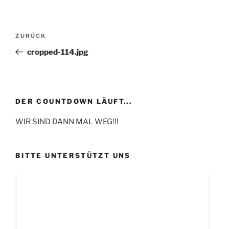
Beitragsnavigation
Vorheriger
ZURÜCK
Beitrag
cropped-114.jpg
DER COUNTDOWN LÄUFT...
WIR SIND DANN MAL WEG!!!
BITTE UNTERSTÜTZT UNS