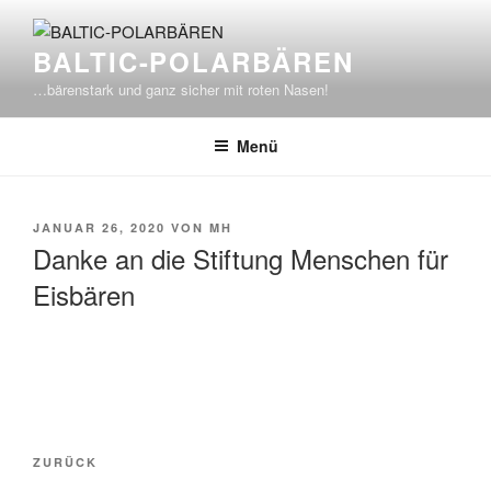
Zum
Inhalt
BALTIC-POLARBÄREN
springen
…bärenstark und ganz sicher mit roten Nasen!
Menü
VERÖFFENTLICHT
JANUAR 26, 2020
VON
MH
AM
Danke an die Stiftung Menschen für
Eisbären
Beitragsnavigation
Vorheriger
ZURÜCK
Beitrag