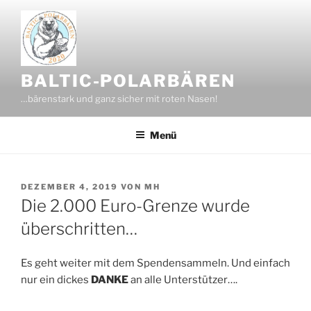
Zum
Inhalt
springen
BALTIC-POLARBÄREN
…bärenstark und ganz sicher mit roten Nasen!
Menü
VERÖFFENTLICHT
DEZEMBER 4, 2019
VON
MH
AM
Die 2.000 Euro-Grenze wurde
überschritten…
Es geht weiter mit dem Spendensammeln. Und einfach
nur ein dickes
DANKE
an alle Unterstützer….