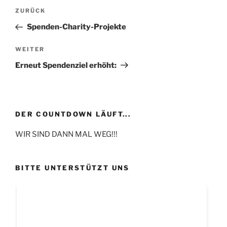
Beitragsnavigation
Vorheriger
ZURÜCK
Beitrag
Spenden-Charity-Projekte
Nächster
WEITER
Beitrag
Erneut Spendenziel erhöht:
DER COUNTDOWN LÄUFT...
WIR SIND DANN MAL WEG!!!
BITTE UNTERSTÜTZT UNS