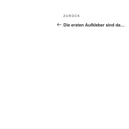
Beitragsnavigation
Vorheriger
ZURÜCK
Beitrag
Die ersten Aufkleber sind da…