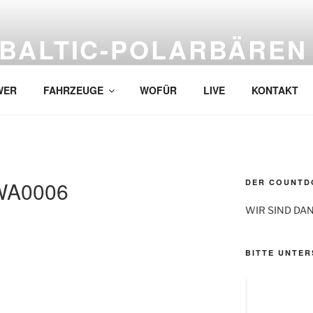
BALTIC-POLARBÄREN
…bärenstark und ganz sicher mit roten Nasen!
WER
FAHRZEUGE
WOFÜR
LIVE
KONTAKT
WA0006
DER COUNTDO
WIR SIND DAN
BITTE UNTER