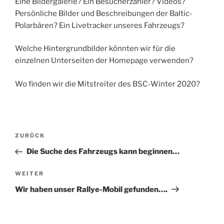
Eine Bildergalerie? Ein Besucherzähler? Videos?
Persönliche Bilder und Beschreibungen der Baltic-
Polarbären? Ein Livetracker unseres Fahrzeugs?
Welche Hintergrundbilder könnten wir für die
einzelnen Unterseiten der Homepage verwenden?
Wo finden wir die Mitstreiter des BSC-Winter 2020?
Beitragsnavigation
Vorheriger
ZURÜCK
Beitrag
Die Suche des Fahrzeugs kann beginnen…
Nächster
WEITER
Beitrag
Wir haben unser Rallye-Mobil gefunden….