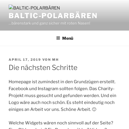
Zum
Inhalt
BALTIC-POLARBÄREN
springen
…bärenstark und ganz sicher mit roten Nasen!
Menü
VERÖFFENTLICHT
APRIL 17, 2019
VON
MH
AM
Die nächsten Schritte
Homepage ist zumindest in den Grundzügen erstellt.
Facebook und Instagram sollten folgen. Das Charity-
Projekt muss gesucht und gefunden werden. Und ein
Logo wäre auch noch schön. Es steht eindeutig noch
einiges an Arbeit vor uns. Schöne Arbeit. 🙂
Welche Widgets wären noch sinnvoll auf der Seite?