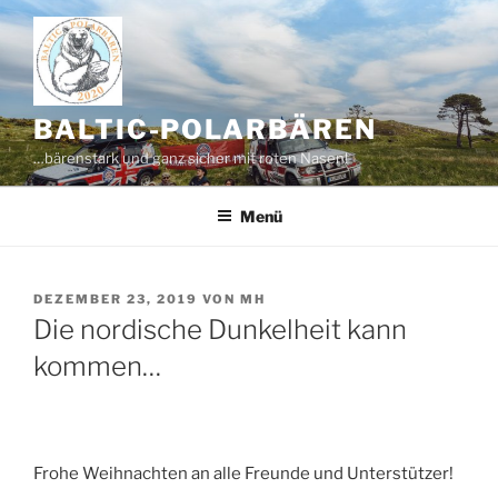
Zum
Inhalt
springen
BALTIC-POLARBÄREN
…bärenstark und ganz sicher mit roten Nasen!
Menü
VERÖFFENTLICHT
DEZEMBER 23, 2019
VON
MH
AM
Die nordische Dunkelheit kann
kommen…
Frohe Weihnachten an alle Freunde und Unterstützer!