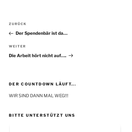
Beitragsnavigation
Vorheriger
ZURÜCK
Beitrag
Der Spendenbär ist da…
Nächster
WEITER
Beitrag
Die Arbeit hört nicht auf….
DER COUNTDOWN LÄUFT...
WIR SIND DANN MAL WEG!!!
BITTE UNTERSTÜTZT UNS