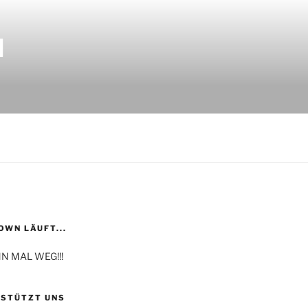
N
WN LÄUFT...
N MAL WEG!!!
RSTÜTZT UNS