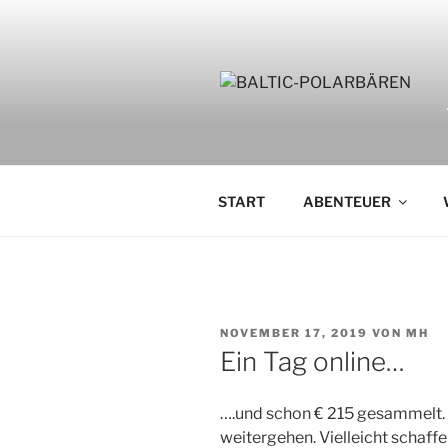
Zum
Inhalt
springen
START
ABENTEUER
VERÖFFENTLICHT
NOVEMBER 17, 2019
VON
MH
AM
Ein Tag online…
….und schon € 215 gesammelt. 
weitergehen. Vielleicht schaff