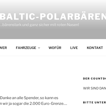
BALTIC-POLARBÄRE
…bärenstark und ganz sicher mit roten Nasen!
WER
FAHRZEUGE
WOFÜR
LIVE
KONTAKT
DER COUNTDO
WIR SIND DAN
Danke an alle Spender, so kann es
BITTE UNTE
en wir ja sogar die 2.000 Euro-Grenze….