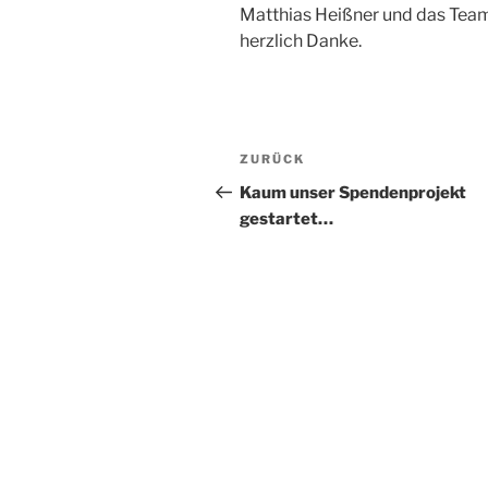
Matthias Heißner und das Team 
herzlich Danke.
Beitragsnavigation
Vorheriger
ZURÜCK
Beitrag
Kaum unser Spendenprojekt
gestartet…