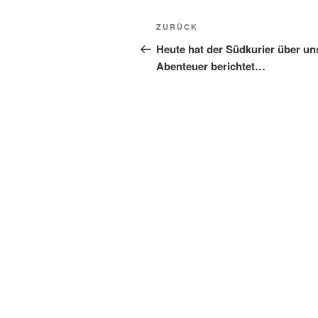
Beitragsnavigation
Vorheriger
ZURÜCK
Beitrag
Heute hat der Südkurier über un
Abenteuer berichtet…