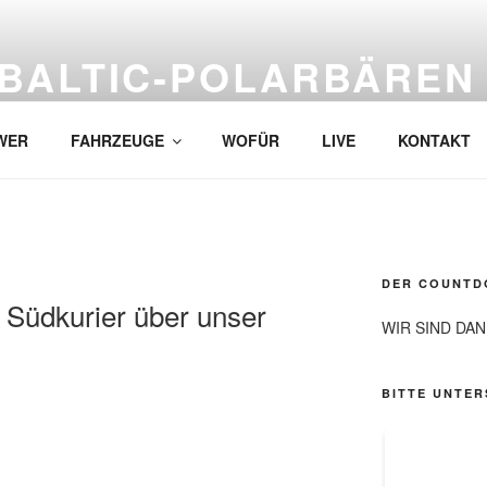
BALTIC-POLARBÄREN
…bärenstark und ganz sicher mit roten Nasen!
WER
FAHRZEUGE
WOFÜR
LIVE
KONTAKT
DER COUNTDO
 Südkurier über unser
WIR SIND DAN
BITTE UNTER