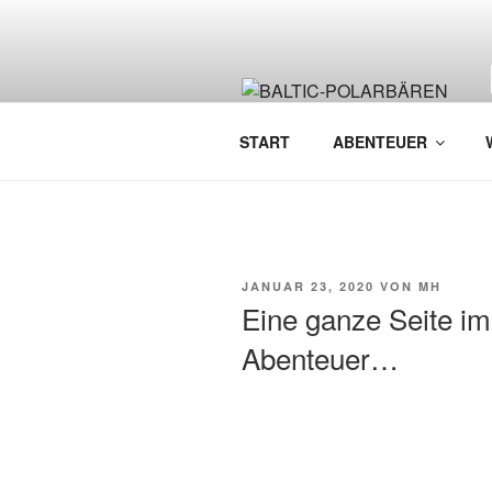
Zum
Inhalt
springen
START
ABENTEUER
VERÖFFENTLICHT
JANUAR 23, 2020
VON
MH
AM
Eine ganze Seite im
Abenteuer…