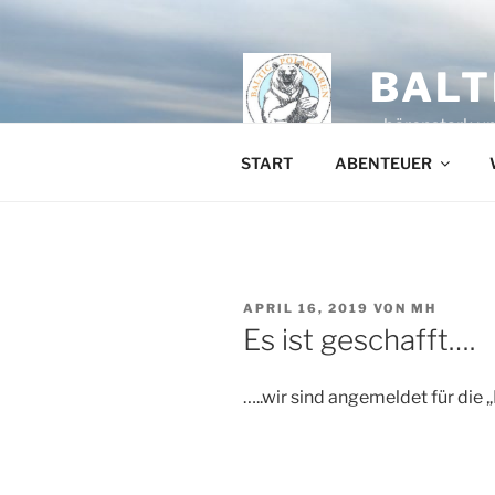
Zum
Inhalt
springen
BALT
…bärenstark un
START
ABENTEUER
VERÖFFENTLICHT
APRIL 16, 2019
VON
MH
AM
Es ist geschafft….
…..wir sind angemeldet für die 