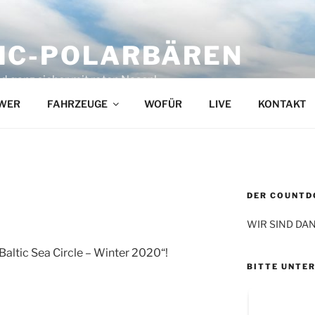
IC-POLARBÄREN
d ganz sicher mit roten Nasen!
WER
FAHRZEUGE
WOFÜR
LIVE
KONTAKT
DER COUNTDO
WIR SIND DAN
„Baltic Sea Circle – Winter 2020“!
BITTE UNTE