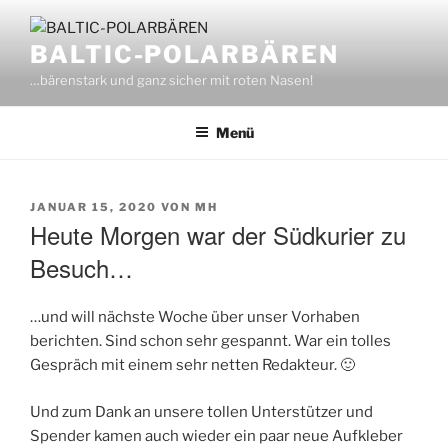
Zum
Inhalt
BALTIC-POLARBÄREN
springen
…bärenstark und ganz sicher mit roten Nasen!
Menü
VERÖFFENTLICHT
JANUAR 15, 2020
VON
MH
AM
Heute Morgen war der Südkurier zu
Besuch…
…und will nächste Woche über unser Vorhaben
berichten. Sind schon sehr gespannt. War ein tolles
Gespräch mit einem sehr netten Redakteur. 🙂
Und zum Dank an unsere tollen Unterstützer und
Spender kamen auch wieder ein paar neue Aufkleber