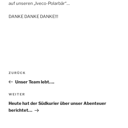
auf unseren „Iveco-Polarbär“…
DANKE DANKE DANKE!!!
Beitragsnavigation
Vorheriger
ZURÜCK
Beitrag
Unser Team lebt….
Nächster
WEITER
Beitrag
Heute hat der Südkurier über unser Abenteuer
berichtet…