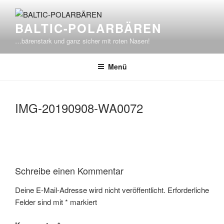
Zum
Inhalt
BALTIC-POLARBÄREN
springen
…bärenstark und ganz sicher mit roten Nasen!
Menü
IMG-20190908-WA0072
Schreibe einen Kommentar
Deine E-Mail-Adresse wird nicht veröffentlicht.
Erforderliche
Felder sind mit
*
markiert