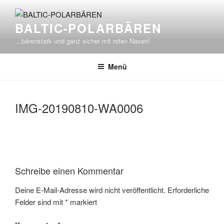
Zum
Inhalt
BALTIC-POLARBÄREN
springen
…bärenstark und ganz sicher mit roten Nasen!
Menü
IMG-20190810-WA0006
Schreibe einen Kommentar
Deine E-Mail-Adresse wird nicht veröffentlicht.
Erforderliche
Felder sind mit
*
markiert