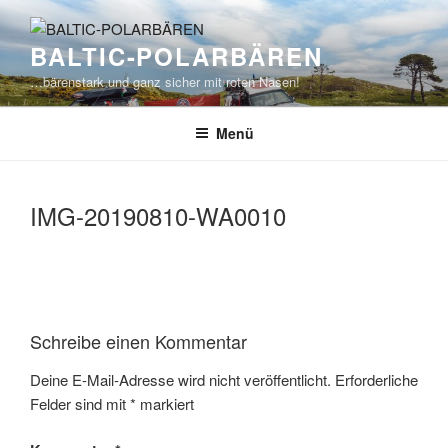
Zum
Inhalt
BALTIC-POLARBÄREN
springen
…bärenstark und ganz sicher mit roten Nasen!
Menü
IMG-20190810-WA0010
Schreibe einen Kommentar
Deine E-Mail-Adresse wird nicht veröffentlicht.
Erforderliche
Felder sind mit
*
markiert