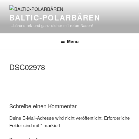
Zum
Inhalt
BALTIC-POLARBÄREN
springen
…bärenstark und ganz sicher mit roten Nasen!
Menü
DSC02978
Schreibe einen Kommentar
Deine E-Mail-Adresse wird nicht veröffentlicht.
Erforderliche
Felder sind mit
*
markiert