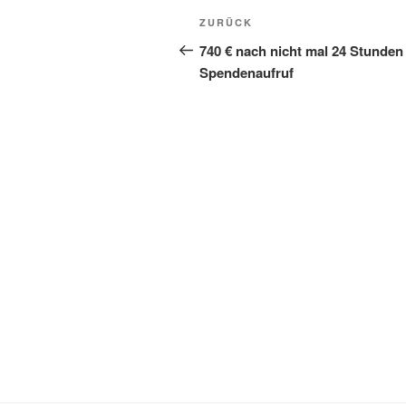
Beitragsnavigation
Vorheriger
ZURÜCK
Beitrag
740 € nach nicht mal 24 Stunden
Spendenaufruf