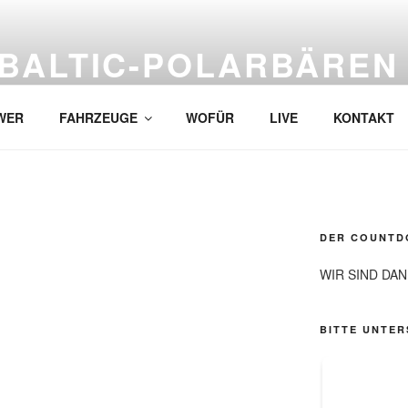
BALTIC-POLARBÄREN
…bärenstark und ganz sicher mit roten Nasen!
WER
FAHRZEUGE
WOFÜR
LIVE
KONTAKT
DER COUNTDO
WIR SIND DAN
BITTE UNTER