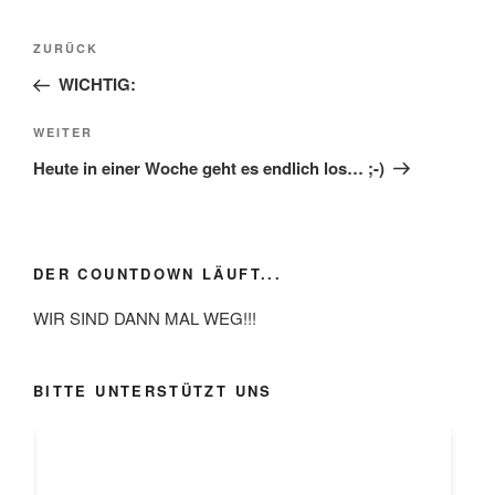
Beitragsnavigation
Vorheriger
ZURÜCK
Beitrag
WICHTIG:
Nächster
WEITER
Beitrag
Heute in einer Woche geht es endlich los… ;-)
DER COUNTDOWN LÄUFT...
WIR SIND DANN MAL WEG!!!
BITTE UNTERSTÜTZT UNS