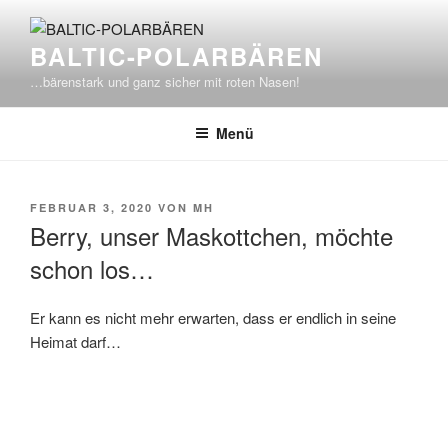
Zum
Inhalt
BALTIC-POLARBÄREN
springen
…bärenstark und ganz sicher mit roten Nasen!
Menü
VERÖFFENTLICHT
FEBRUAR 3, 2020
VON
MH
AM
Berry, unser Maskottchen, möchte
schon los…
Er kann es nicht mehr erwarten, dass er endlich in seine
Heimat darf…