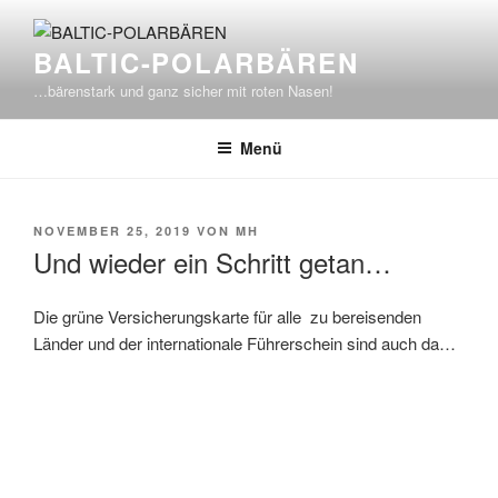
Zum
Inhalt
BALTIC-POLARBÄREN
springen
…bärenstark und ganz sicher mit roten Nasen!
Menü
VERÖFFENTLICHT
NOVEMBER 25, 2019
VON
MH
AM
Und wieder ein Schritt getan…
Die grüne Versicherungskarte für alle zu bereisenden
Länder und der internationale Führerschein sind auch da…
Beitragsnavigation