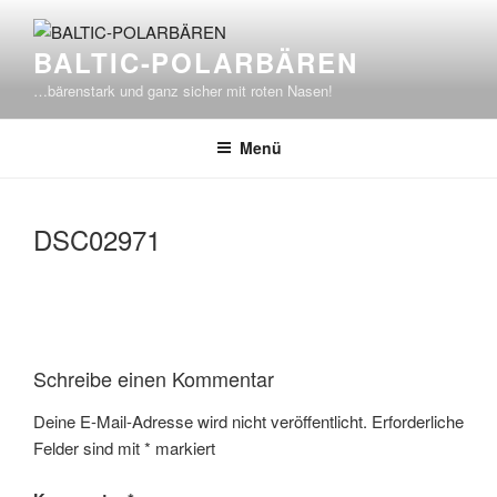
Zum
Inhalt
BALTIC-POLARBÄREN
springen
…bärenstark und ganz sicher mit roten Nasen!
Menü
DSC02971
Schreibe einen Kommentar
Deine E-Mail-Adresse wird nicht veröffentlicht.
Erforderliche
Felder sind mit
*
markiert