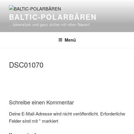
Zum
Inhalt
BALTIC-POLARBÄREN
springen
…bärenstark und ganz sicher mit roten Nasen!
Menü
DSC01070
Schreibe einen Kommentar
Deine E-Mail-Adresse wird nicht veröffentlicht.
Erforderliche
Felder sind mit
*
markiert