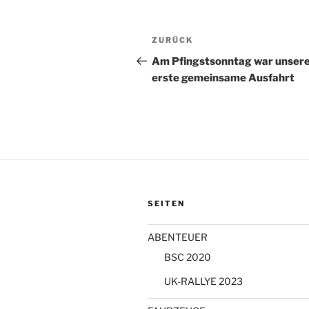
Beitragsnavigation
Vorheriger
ZURÜCK
Beitrag
Am Pfingstsonntag war unser
erste gemeinsame Ausfahrt
SEITEN
ABENTEUER
BSC 2020
UK-RALLYE 2023