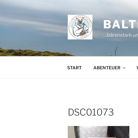
Zum
Inhalt
springen
BALT
…bärenstark un
START
ABENTEUER
DSC01073