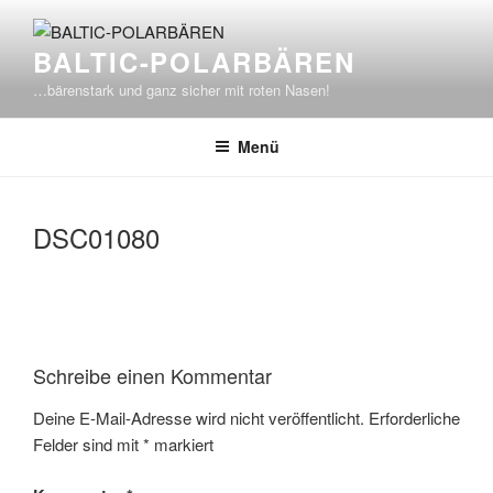
Zum
Inhalt
BALTIC-POLARBÄREN
springen
…bärenstark und ganz sicher mit roten Nasen!
Menü
DSC01080
Schreibe einen Kommentar
Deine E-Mail-Adresse wird nicht veröffentlicht.
Erforderliche
Felder sind mit
*
markiert